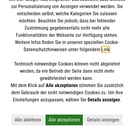
2022
zur Personalisierung von Anzeigen verwendet werden. Sie
2023
entscheiden selbst, welche Kategorien Sie zulassen
2024
möchten. Beachten Sie jedoch, dass bei fehlender
2025
Zustimmung gegebenenfalls nicht mehr alle
Funktionalitäten der Webseite zur Verfügung stehen.
Weitere Infos finden Sie in unseren speziellen Cookie-
Datenschutzhinweisen unter folgendem
Link
.
Spenden
Technisch notwendige Cookies können nicht abgelehnt
werden, da ein Betrieb der Seite dann nicht mehr
gewährleistet werden kann.
Der Malteser Hilfsdienst e.V. ist als eingetragene
Mit dem Klick auf
Alle akzeptieren
stimmen Sie zusätzlich
gemeinnützige Organisation von der Körperschaft- und
dem Gebrauch der nicht notwendigen Cookies zu. Um Ihre
Einstellungen anzupassen, wählen Sie
Details anzeigen
.
Gewerbesteuer befreit.
Alle ablehnen
Alle akzeptieren
Details anzeigen