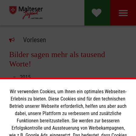
Vorlesen
Bilder sagen mehr als tausend
Worte!
2015
2016
Wir verwenden Cookies, um Ihnen ein optimales Webseiten-
2017
Erlebnis zu bieten. Diese Cookies sind für den technischen
2018
Betrieb unserer Webseite erforderlich, helfen uns aber auch
2019
dabei, unsere Plattform zu verbessern und zusätzliche
2020
Funktionen bereitzustellen. Sie werden zur besseren
2021
Erfolgskontrolle und Aussteuerung von Werbekampagnen,
wie z.B. Google Ads, eingesetzt. Das bedeutet, dass Cookies