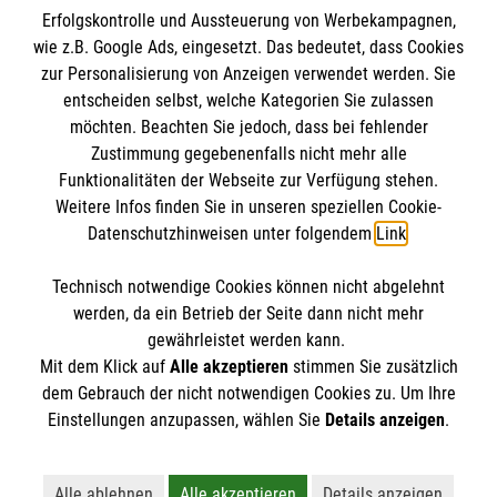
Erfolgskontrolle und Aussteuerung von Werbekampagnen,
72-Stunden-Aktion
wie z.B. Google Ads, eingesetzt. Das bedeutet, dass Cookies
zur Personalisierung von Anzeigen verwendet werden. Sie
Pfingstzeltlager
entscheiden selbst, welche Kategorien Sie zulassen
möchten. Beachten Sie jedoch, dass bei fehlender
Zustimmung gegebenenfalls nicht mehr alle
Pfingstzeltlager
Funktionalitäten der Webseite zur Verfügung stehen.
Sommerzeltstadt
Weitere Infos finden Sie in unseren speziellen Cookie-
Datenschutzhinweisen unter folgendem
Link
.
Sommerzeltstadt
Technisch notwendige Cookies können nicht abgelehnt
werden, da ein Betrieb der Seite dann nicht mehr
Spenden
gewährleistet werden kann.
Mit dem Klick auf
Alle akzeptieren
stimmen Sie zusätzlich
dem Gebrauch der nicht notwendigen Cookies zu. Um Ihre
Der Malteser Hilfsdienst e.V. ist als eingetragene
Einstellungen anzupassen, wählen Sie
Details anzeigen
.
gemeinnützige Organisation von der Körperschaft- und
Gewerbesteuer befreit.
Alle ablehnen
Alle akzeptieren
Details anzeigen