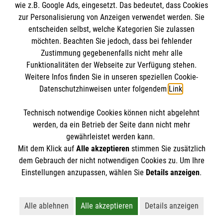
wie z.B. Google Ads, eingesetzt. Das bedeutet, dass Cookies
zur Personalisierung von Anzeigen verwendet werden. Sie
entscheiden selbst, welche Kategorien Sie zulassen
möchten. Beachten Sie jedoch, dass bei fehlender
Zustimmung gegebenenfalls nicht mehr alle
Funktionalitäten der Webseite zur Verfügung stehen.
Weitere Infos finden Sie in unseren speziellen Cookie-
Datenschutzhinweisen unter folgendem
Link
.
Technisch notwendige Cookies können nicht abgelehnt
werden, da ein Betrieb der Seite dann nicht mehr
Spenden
gewährleistet werden kann.
Mit dem Klick auf
Alle akzeptieren
stimmen Sie zusätzlich
dem Gebrauch der nicht notwendigen Cookies zu. Um Ihre
Der Malteser Hilfsdienst e.V. ist als eingetragene
Einstellungen anzupassen, wählen Sie
Details anzeigen
.
gemeinnützige Organisation von der Körperschaft- und
Gewerbesteuer befreit.
Alle ablehnen
Alle akzeptieren
Details anzeigen